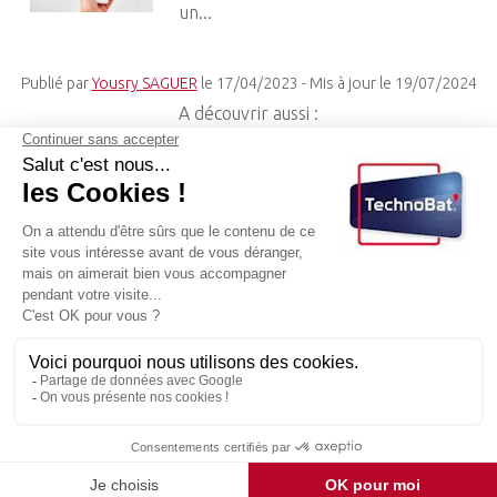
un...
Publié par
Yousry SAGUER
le
17/04/2023
- Mis à jour le
19/07/2024
A découvrir aussi :
Comparaison pompes à chaleur / chauffage traditionnel
Actualité : tous les bienfaits de la climatisation
Comment diminuer sa facture électrique
TECHNOBAT
- 17 boulevard Édouard Vaillant 93300
AUBERVILLIERS -
09 70 16 83 61
-
contact@technobat-maintenance.fr
DEVIS GRATUIT
Rappel Immédiat
Tarifs
Mentions légales et confidentialité
Admin
Sommaire
N° Siret : 979 993 102 00016