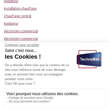
Radiateur
Installation chauffage
Chauffage central
Radiateur
électricien commercial
électricien commercial
Maintenance électrique
Tableau électrique
Sécurité électrique
TECHNOBAT
- 17 boulevard Édouard Vaillant 93300
AUBERVILLIERS -
09 70 16 83 61
-
contact@technobat-maintenance.fr
DEVIS GRATUIT
Rappel Immédiat
Tarifs