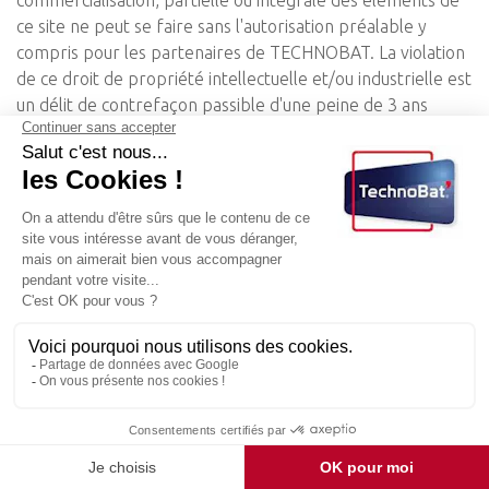
commercialisation, partielle ou intégrale des éléments de
ce site ne peut se faire sans l'autorisation préalable y
compris pour les partenaires de TECHNOBAT. La violation
de ce droit de propriété intellectuelle et/ou industrielle est
un délit de contrefaçon passible d'une peine de 3 ans
d'emprisonnement et d'une amende de 300 000 euros.
Clauses attributives de compétence
Ce site étant régi par la loi française, seuls les tribunaux
français seront compétents en cas de litige.
TECHNOBAT
- 17 boulevard Édouard Vaillant 93300
AUBERVILLIERS -
09 70 16 83 61
-
contact@technobat-maintenance.fr
DEVIS GRATUIT
Rappel Immédiat
Tarifs
Mentions légales et confidentialité
Admin
Sommaire
N° Siret : 979 993 102 00016